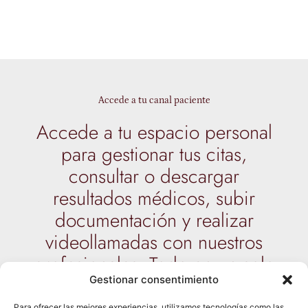
Accede a tu canal paciente
Accede a tu espacio personal
para gestionar tus citas,
consultar o descargar
resultados médicos, subir
documentación y realizar
videollamadas con nuestros
profesionales. Todo en un solo
Encuéntranos en:
Madrid
•
Málaga
•
Ibiza
lugar, de forma rápida y
Gestionar consentimiento
Email:
menoclinica@menoclinica.com
Para ofrecer las mejores experiencias, utilizamos tecnologías como las